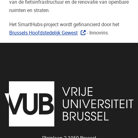
van de fietsinfrastructuur en de renovatie van openbare
ruimten en straten.
Het SmartHubs-project wordt gefinancierd door het
Brussels Hoofdstedelijk Gewest
- Innoviris.