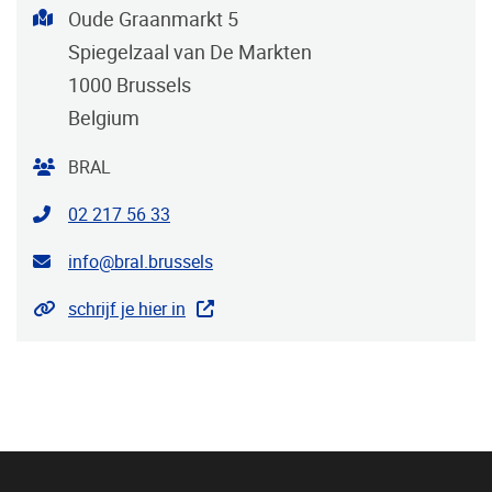
Address
Oude Graanmarkt 5
Spiegelzaal van De Markten
1000
Brussels
Belgium
Organiser
BRAL
Contact phone
02 217 56 33
Contact email address
info@bral.brussels
Website
schrijf je hier in